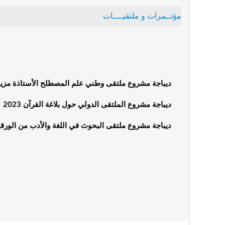
مؤتــمرات و ملتقيــــات
ديباجة مشروع ملتقى وطني علم المصطلح الأستاذة مزي
ديباجة مشروع الملتقى الدولي حول بلاغة القرآن 2023
ديباجة مشروع ملتقى البحوث في اللغة والأدب من الورقي
الملتقى الدولي قضايا اللسانيات العربية بين الاصالة وال
ملتقى دولي:" الكتابة الروائية المعاصرة واالنفتاح على الفنون" يوم 25ـ 26 ـ 27 